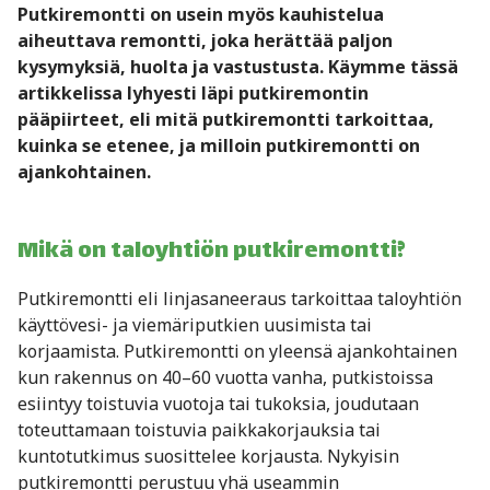
Putkiremontti on usein myös kauhistelua
aiheuttava remontti, joka herättää paljon
kysymyksiä, huolta ja vastustusta. Käymme tässä
artikkelissa lyhyesti läpi putkiremontin
pääpiirteet, eli mitä putkiremontti tarkoittaa,
kuinka se etenee, ja milloin putkiremontti on
ajankohtainen.
Mikä on taloyhtiön putkiremontti?
Putkiremontti eli linjasaneeraus tarkoittaa taloyhtiön
käyttövesi- ja viemäriputkien uusimista tai
korjaamista. Putkiremontti on yleensä ajankohtainen
kun rakennus on 40–60 vuotta vanha, putkistoissa
esiintyy toistuvia vuotoja tai tukoksia, joudutaan
toteuttamaan toistuvia paikkakorjauksia tai
kuntotutkimus suosittelee korjausta. Nykyisin
putkiremontti perustuu yhä useammin