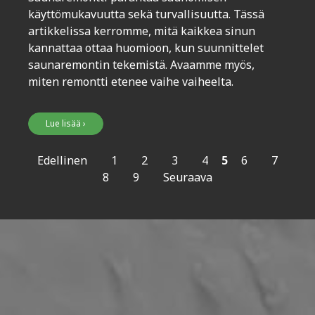
käyttömukavuutta sekä turvallisuutta. Tässä
artikkelissa kerromme, mitä kaikkea sinun
kannattaa ottaa huomioon, kun suunnittelet
saunaremontin tekemistä. Avaamme myös,
miten remontti etenee vaihe vaiheelta.
Lue lisää ›
Edellinen
1
2
3
4
5
6
7
8
9
Seuraava