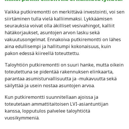
Vaikka putkiremontti on merkittävä investointi, voi sen
siirtäminen tulla vielä kalliimmaksi. Lykkäämisen
seurauksia voivat olla äkilliset vesivahingot, kalliit
hätäkorjaukset, asuntojen arvon lasku sekä
vakuutusongelmat. Ennakoiva putkiremontti on lähes
aina edullisempi ja hallitumpi kokonaisuus, kuin
pakon edessä kiireellä toteuttettu.
Taloyhtiön putkiremontti on suuri hanke, mutta oikein
toteutettuna se pidentää rakennuksen elinkaarta,
parantaa asumisturvallisuutta ja -mukavuutta sekä
säilyttää ja usein nostaa asuntojen arvoa.
Kun putkiremontti suunnitellaan ajoissa ja
toteutetaan ammattitaitoisen LVI-asiantuntijan
kanssa, lopputulos palvelee taloyhtiötä
vuosikymmeniä.