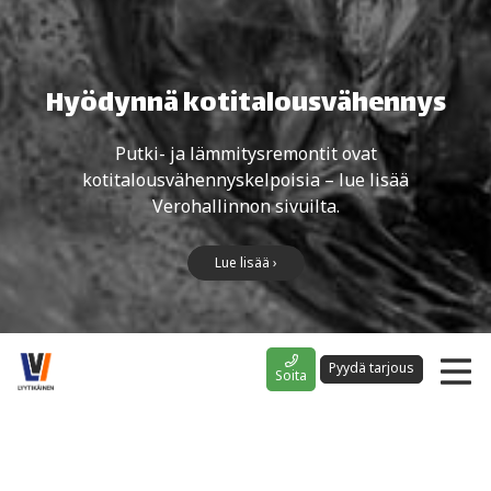
Hyödynnä kotitalousvähennys
Putki- ja lämmitysremontit ovat
kotitalousvähennyskelpoisia – lue lisää
Verohallinnon sivuilta.
Lue lisää ›
Pyydä tarjous
Soita