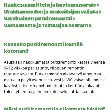
Hankesuunnittelu ja kustannusarvio >
Urakkamuodon ja urakoitsijan valinta >
Varsinainen putkiremontti >
Vastaanotto ja takuuajan seuranta
Kauanko putkiremontti kestää
kotonani?
Asukkaan näkökulmasta putkiremontti kestää yleensä
6–12 viikkoa per asunto, riippuen remontin
toteutustavasta. Putkiremontin aikana työ aiheuttaa
melua ja pölyä asunnossa, vesi ja WC voivat olla poissa
käytöstä. Usein kylpyhuonetilat ja keittiön alakaapit
tulee tyhjentää ja huonekalut sekä lattiat suojata.
Miksi putkiremonttia ei kannata lykätä?