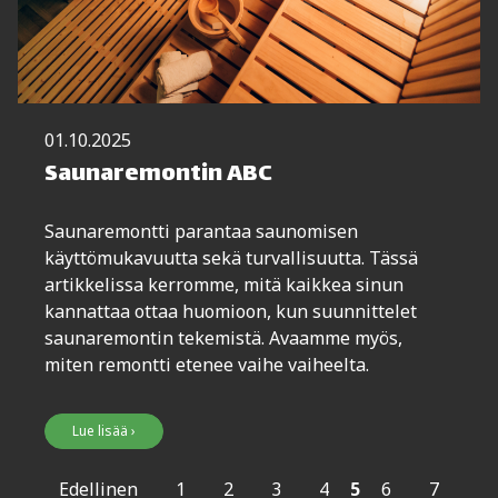
01.10.2025
Saunaremontin ABC
Saunaremontti parantaa saunomisen
käyttömukavuutta sekä turvallisuutta. Tässä
artikkelissa kerromme, mitä kaikkea sinun
kannattaa ottaa huomioon, kun suunnittelet
saunaremontin tekemistä. Avaamme myös,
miten remontti etenee vaihe vaiheelta.
Lue lisää ›
Edellinen
1
2
3
4
5
6
7