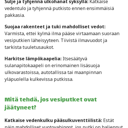
Sulje ja tyhjennä ulkohanat syksyllä:
Katkaise
vedentulo ja tyhjennä putkisto ennen ensimmäisiä
pakkasia.
Suojaa rakenteet ja tuki mahdolliset vedot:
Varmista, ettei kylmä ilma pääse virtaamaan suoraan
vesiputkien läheisyyteen. Tiivistä ilmavuodot ja
tarkista tuuletusaukot.
Harkitse lämpökaapelia:
Itsesäätyvä
sulanapitokaapeli on erinomainen lisäsuoja
ulkovarastoissa, autotallissa tai maanpinnan
yläpuolella kulkevissa putkissa.
Mitä tehdä, jos vesiputket ovat
jäätyneet?
Katkaise vedenkulku pääsulkuventtiilistä:
Estät
näin mahdolliset vuotovahingot, jos putki on haljennut