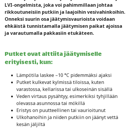
LVI-ongelmista, joka voi pahimmillaan johtaa
rikkoutuneisiin putkiin ja laajoihin vesivahinkoihin.
Onneksi suurin osa jäätymisvaurioista voidaan
ehkäistä tunnistamalla jäätymisen paikat ajoissa
ja varautumalla pakkasiin etukäteen.
Putket ovat alttiita jäätymiselle
erityisesti, kun:
Lämpötila laskee –10 °C pidemmäksi ajaksi
Putket kulkevat kylmissä tiloissa, kuten
varastossa, kellarissa tai ulkoseinän sisällä
Veden virtaus pysähtyy, esimerkiksi tyhjillään
olevassa asunnossa tai mökillä
Eristys on puutteellinen tai vaurioitunut
Ulkohanoihin ja niiden putkiin on jäänyt vettä
kesän jäljiltä