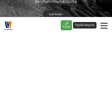
Verohallinnon sivuilta.
Lue lisää ›
Pyydä tarjous
Soita