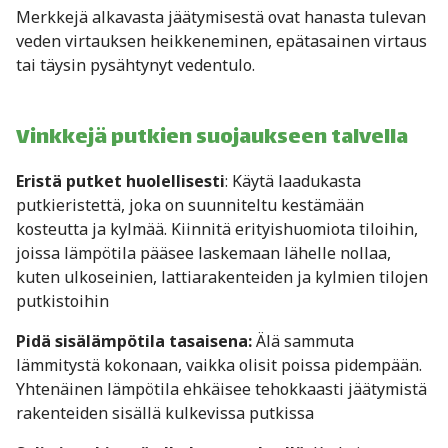
Merkkejä alkavasta jäätymisestä ovat hanasta tulevan
veden virtauksen heikkeneminen, epätasainen virtaus
tai täysin pysähtynyt vedentulo.
Vinkkejä putkien suojaukseen talvella
Eristä putket huolellisesti
: Käytä laadukasta
putkieristettä, joka on suunniteltu kestämään
kosteutta ja kylmää. Kiinnitä erityishuomiota tiloihin,
joissa lämpötila pääsee laskemaan lähelle nollaa,
kuten ulkoseinien, lattiarakenteiden ja kylmien tilojen
putkistoihin
Pidä sisälämpötila tasaisena:
Älä sammuta
lämmitystä kokonaan, vaikka olisit poissa pidempään.
Yhtenäinen lämpötila ehkäisee tehokkaasti jäätymistä
rakenteiden sisällä kulkevissa putkissa