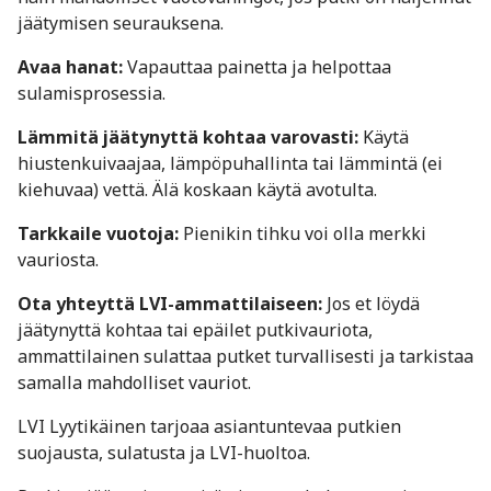
jäätymisen seurauksena.
Avaa hanat:
Vapauttaa painetta ja helpottaa
sulamisprosessia.
Lämmitä jäätynyttä kohtaa varovasti:
Käytä
hiustenkuivaajaa, lämpöpuhallinta tai lämmintä (ei
kiehuvaa) vettä. Älä koskaan käytä avotulta.
Tarkkaile vuotoja:
Pienikin tihku voi olla merkki
vauriosta.
Ota yhteyttä LVI-ammattilaiseen:
Jos et löydä
jäätynyttä kohtaa tai epäilet putkivauriota,
ammattilainen sulattaa putket turvallisesti ja tarkistaa
samalla mahdolliset vauriot.
LVI Lyytikäinen tarjoaa asiantuntevaa putkien
suojausta, sulatusta ja LVI-huoltoa.