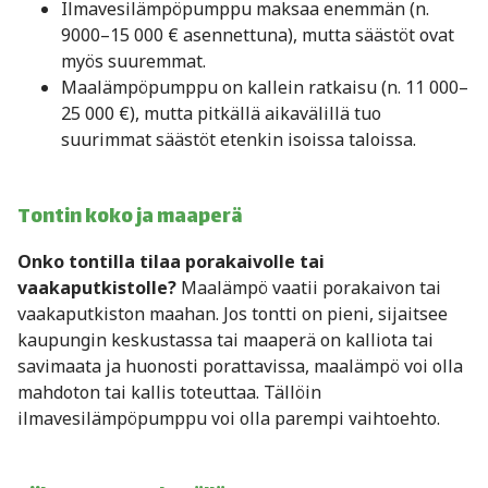
Ilmavesilämpöpumppu maksaa enemmän (n.
9000–15 000 € asennettuna), mutta säästöt ovat
myös suuremmat.
Maalämpöpumppu on kallein ratkaisu (n. 11 000–
25 000 €), mutta pitkällä aikavälillä tuo
suurimmat säästöt etenkin isoissa taloissa.
Tontin koko ja maaperä
Onko tontilla tilaa porakaivolle tai
vaakaputkistolle?
Maalämpö vaatii porakaivon tai
vaakaputkiston maahan. Jos tontti on pieni, sijaitsee
kaupungin keskustassa tai maaperä on kalliota tai
savimaata ja huonosti porattavissa, maalämpö voi olla
mahdoton tai kallis toteuttaa. Tällöin
ilmavesilämpöpumppu voi olla parempi vaihtoehto.