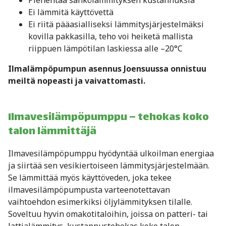
Pienentää sähkölämmityksen kustannuksia
Ei lämmitä käyttövettä
Ei riitä pääasialliseksi lämmitysjärjestelmäksi
kovilla pakkasilla, teho voi heiketä mallista
riippuen lämpötilan laskiessa alle –20°C
Ilmalämpöpumpun asennus Joensuussa onnistuu
meiltä nopeasti ja vaivattomasti.
Ilmavesilämpöpumppu – tehokas koko
talon lämmittäjä
Ilmavesilämpöpumppu hyödyntää ulkoilman energiaa
ja siirtää sen vesikiertoiseen lämmitysjärjestelmään.
Se lämmittää myös käyttöveden, joka tekee
ilmavesilämpöpumpusta varteenotettavan
vaihtoehdon esimerkiksi öljylämmityksen tilalle.
Soveltuu hyvin omakotitaloihin, joissa on patteri- tai