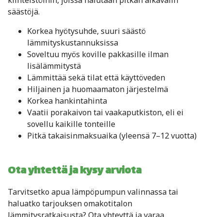
kiinteistöihin, joissa halutaan pitkän aikavälin
säästöjä.
Korkea hyötysuhde, suuri säästö
lämmityskustannuksissa
Soveltuu myös koville pakkasille ilman
lisälämmitystä
Lämmittää sekä tilat että käyttöveden
Hiljainen ja huomaamaton järjestelmä
Korkea hankintahinta
Vaatii porakaivon tai vaakaputkiston, eli ei
sovellu kaikille tonteille
Pitkä takaisinmaksuaika (yleensä 7–12 vuotta)
Ota yhtettä ja kysy arviota
Tarvitsetko apua lämpöpumpun valinnassa tai
haluatko tarjouksen omakotitalon
lämmitysratkaisusta? Ota yhteyttä ja varaa