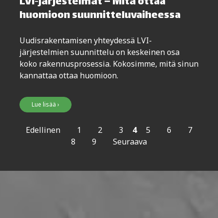
LVI‑järjestelmät – Mitä ottaa
huomioon suunnitteluvaiheessa
Uudisrakentamisen yhteydessä LVI-
järjestelmien suunnittelu on keskeinen osa
koko rakennusprosessia. Kokosimme, mitä sinun
kannattaa ottaa huomioon.
Lue lisää ›
Edellinen
1
2
3
4
5
6
7
8
9
Seuraava