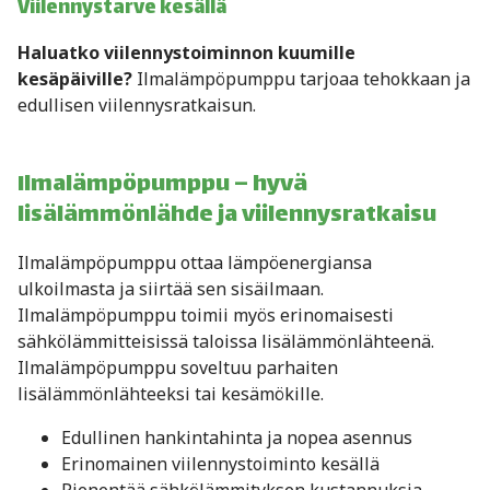
Viilennystarve kesällä
Haluatko viilennystoiminnon kuumille
kesäpäiville?
Ilmalämpöpumppu tarjoaa tehokkaan ja
edullisen viilennysratkaisun.
Ilmalämpöpumppu – hyvä
lisälämmönlähde ja viilennysratkaisu
Ilmalämpöpumppu ottaa lämpöenergiansa
ulkoilmasta ja siirtää sen sisäilmaan.
Ilmalämpöpumppu toimii myös erinomaisesti
sähkölämmitteisissä taloissa lisälämmönlähteenä.
Ilmalämpöpumppu soveltuu parhaiten
lisälämmönlähteeksi tai kesämökille.
Edullinen hankintahinta ja nopea asennus
Erinomainen viilennystoiminto kesällä