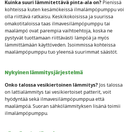
Kuinka suuri lämmitettävä pinta-ala on?
Pienissä
kohteissa kuten kesämökeissä ilmalämpöpumppu voi
olla riittävä ratkaisu. Keskikokoisissa ja suurissa
omakotitaloissa taas ilmavesilämpöpumppu tai
maalämpö ovat parempia vaihtoehtoja, koska ne
pystyvät tuottamaan riittävästi lämpöä ja myös
lämmittämään käyttöveden. Isoimmissa kohteissa
maalämpöpumppu tuo yleensä suurimmat säästöt.
Nykyinen lämmitysjärjestelmä
Onko talossa vesikiertoinen lämmitys?
Jos talossa
on lattialämmitys tai vesikiertoiset patterit, voit
hyödyntää sekä ilmavesilämpöpumppua että
maalämpöä. Suoran sähkölämmityksen lisänä toimii
ilmalämpöpumppu.