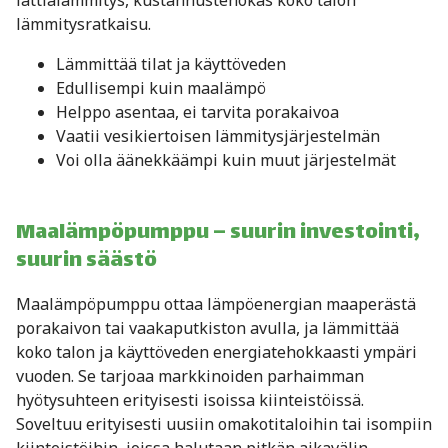
lattialämmitys, kustannustehokas koko talon
lämmitysratkaisu.
Lämmittää tilat ja käyttöveden
Edullisempi kuin maalämpö
Helppo asentaa, ei tarvita porakaivoa
Vaatii vesikiertoisen lämmitysjärjestelmän
Voi olla äänekkäämpi kuin muut järjestelmät
Maalämpöpumppu – suurin investointi,
suurin säästö
Maalämpöpumppu ottaa lämpöenergian maaperästä
porakaivon tai vaakaputkiston avulla, ja lämmittää
koko talon ja käyttöveden energiatehokkaasti ympäri
vuoden. Se tarjoaa markkinoiden parhaimman
hyötysuhteen erityisesti isoissa kiinteistöissä.
Soveltuu erityisesti uusiin omakotitaloihin tai isompiin