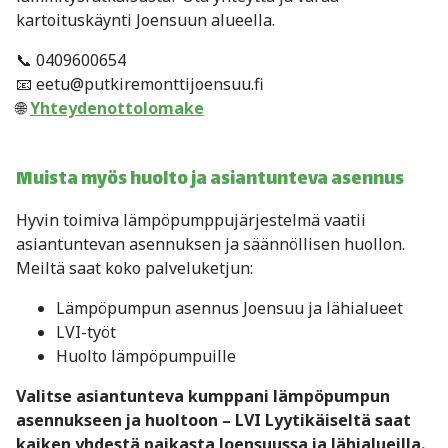
kartoituskäynti Joensuun alueella.
📞 0409600654
📧 eetu@putkiremonttijoensuu.fi
🌐
Yhteydenottolomake
Muista myös huolto ja asiantunteva asennus
Hyvin toimiva lämpöpumppujärjestelmä vaatii
asiantuntevan asennuksen ja säännöllisen huollon.
Meiltä saat koko palveluketjun:
Lämpöpumpun asennus Joensuu ja lähialueet
LVI-työt
Huolto lämpöpumpuille
Valitse asiantunteva kumppani lämpöpumpun
asennukseen ja huoltoon – LVI Lyytikäiseltä saat
kaiken yhdestä paikasta Joensuussa ja lähialueilla.